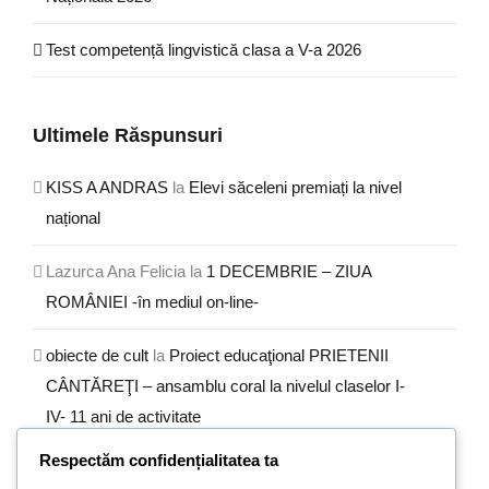
Test competență lingvistică clasa a V-a 2026
Ultimele Răspunsuri
KISS A ANDRAS
la
Elevi săceleni premiați la nivel
național
Lazurca Ana Felicia
la
1 DECEMBRIE – ZIUA
ROMÂNIEI -în mediul on-line-
obiecte de cult
la
Proiect educaţional PRIETENII
CÂNTĂREŢI – ansamblu coral la nivelul claselor I-
IV- 11 ani de activitate
Respectăm confidențialitatea ta
Lupu
la
Impresii de calatorie – excursie de pe Valea