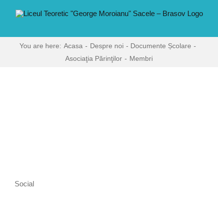
Skip
conținut
to
content
You are here:
Acasa
Despre noi
Documente Școlare
Asociaţia Părinţilor
Membri
Social