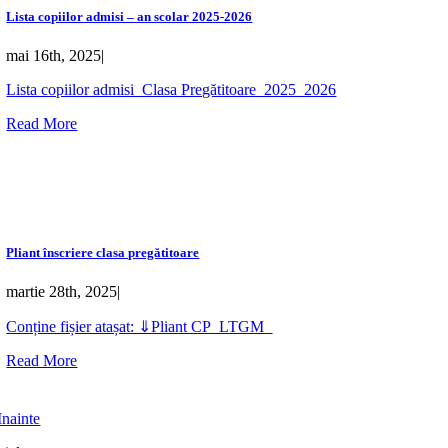
Lista copiilor admisi – an scolar 2025-2026
mai 16th, 2025
|
Lista copiilor admisi_Clasa Pregătitoare_2025_2026
Read More
Pliant înscriere clasa pregătitoare
martie 28th, 2025
|
Conține fișier atașat: ⇓Pliant CP_LTGM_
Read More
Inainte