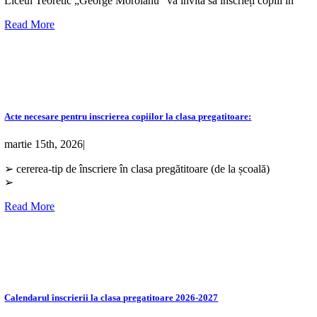
Liceul Teoretic „George Moroianu” vă invită să înscrieți copiii în
Read More
Acte necesare pentru inscrierea copiilor la clasa pregatitoare:
martie 15th, 2026
|
➢ cererea-tip de înscriere în clasa pregătitoare (de la școală)
➢
Read More
Calendarul înscrierii la clasa pregatitoare 2026-2027