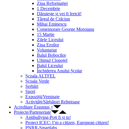
Ziua Reformației
1 Decembrie
Dăruiește și vei fi fericit!
Târgul de Crăciun
Mihai Eminescu
Comemorare George Moroianu
15 Martie
Zilele Liceului
Ziua Eroilor
Voluntariat
Balul Bobocilor
Ultimul Clopoțel
Balul Liceului
Închiderea Anului Școlar
Școala ALTFEL
Școala Verde
Serbări
Sport
Expoziții/Vernisaje
Activități/Sărbători Religioase
Acreditare Erasmus +
Proiecte/Parteneriate
Antibullying-Poți fi și tu!
Proiect ICEC: I’m a citizen, European citizen!
PNRR-Smartlabs