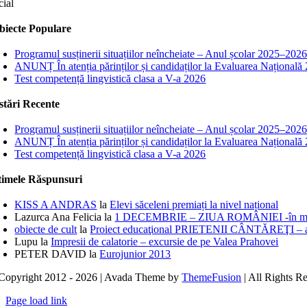
cial
biecte Populare
Programul susținerii situațiilor neîncheiate – Anul școlar 2025–202
ANUNȚ În atenția părinților și candidaților la Evaluarea Națională
Test competență lingvistică clasa a V-a 2026
stări Recente
Programul susținerii situațiilor neîncheiate – Anul școlar 2025–202
ANUNȚ În atenția părinților și candidaților la Evaluarea Națională
Test competență lingvistică clasa a V-a 2026
timele Răspunsuri
KISS A ANDRAS
la
Elevi săceleni premiați la nivel național
Lazurca Ana Felicia
la
1 DECEMBRIE – ZIUA ROMÂNIEI -în medi
obiecte de cult
la
Proiect educaţional PRIETENII CÂNTĂREŢI – ansamb
Lupu
la
Impresii de calatorie – excursie de pe Valea Prahovei
PETER DAVID
la
Eurojunior 2013
Copyright 2012 - 2026 | Avada Theme by
ThemeFusion
| All Rights R
Page load link