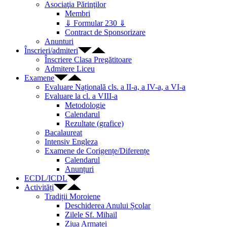
Asociaţia Părinţilor
Membri
⇓ Formular 230 ⇓
Contract de Sponsorizare
Anunturi
Înscrieri/admiteri
Înscriere Clasa Pregătitoare
Admitere Liceu
Examene
Evaluare Națională cls. a II-a, a IV-a, a VI-a
Evaluare la cl. a VIII-a
Metodologie
Calendarul
Rezultate (grafice)
Bacalaureat
Intensiv Engleza
Examene de Corigențe/Diferențe
Calendarul
Anunțuri
ECDL/ICDL
Activități
Tradiții Moroiene
Deschiderea Anului Școlar
Zilele Sf. Mihail
Ziua Armatei