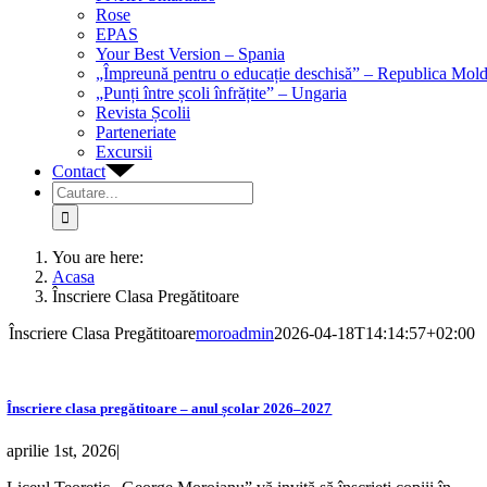
Rose
EPAS
Your Best Version – Spania
„Împreună pentru o educație deschisă” – Republica Mol
„Punți între școli înfrățite” – Ungaria
Revista Școlii
Parteneriate
Excursii
Contact
Cautare...
You are here:
Acasa
Înscriere Clasa Pregătitoare
Înscriere Clasa Pregătitoare
moroadmin
2026-04-18T14:14:57+02:00
Înscriere clasa pregătitoare – anul școlar 2026–2027
aprilie 1st, 2026
|