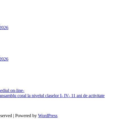
6
 2026
6
 2026
ul on-line-
lu coral la nivelul claselor I- IV- 11 ani de activitate
eserved | Powered by
WordPress