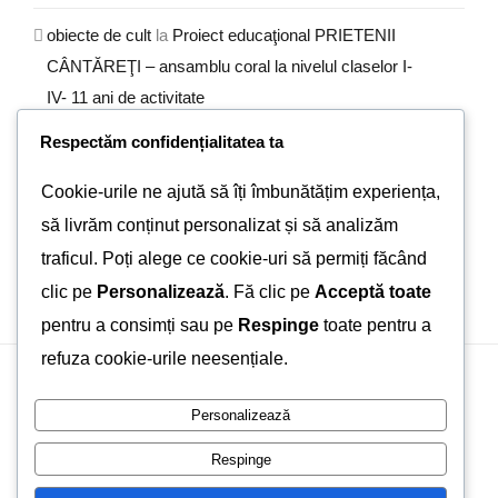
obiecte de cult
la
Proiect educaţional PRIETENII
CÂNTĂREŢI – ansamblu coral la nivelul claselor I-
IV- 11 ani de activitate
Respectăm confidențialitatea ta
Lupu
la
Impresii de calatorie – excursie de pe Valea
Prahovei
Cookie-urile ne ajută să îți îmbunătățim experiența,
să livrăm conținut personalizat și să analizăm
PETER DAVID
la
Eurojunior 2013
traficul. Poți alege ce cookie-uri să permiți făcând
clic pe
Personalizează
. Fă clic pe
Acceptă toate
pentru a consimți sau pe
Respinge
toate pentru a
refuza cookie-urile neesențiale.
Personalizează
© Copyright 2012 - 2026 | Avada Theme by
ThemeFusion
|
All Rights Reserved | Powered by
WordPress
Respinge