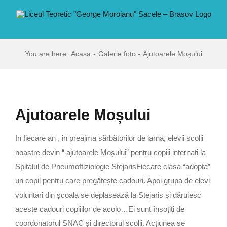
Skip
conținut
to
content
You are here:
Acasa
Galerie foto
Ajutoarele Moșului
Ajutoarele Moșului
In fiecare an , in preajma sărbătorilor de iarna, elevii scolii
noastre devin “ ajutoarele Moșului” pentru copiii internați la
Spitalul de Pneumoftiziologie StejarisFiecare clasa “adopta”
un copil pentru care pregătește cadouri. Apoi grupa de elevi
voluntari din școala se deplasează la Stejaris și dăruiesc
aceste cadouri copiiilor de acolo…Ei sunt însoțiți de
coordonatorul SNAC și directorul scolii. Acțiunea se