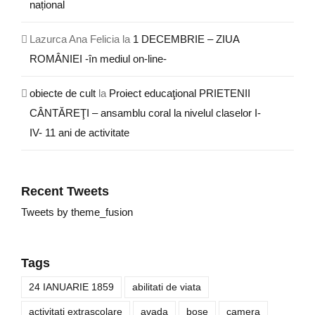
național
Lazurca Ana Felicia
la
1 DECEMBRIE – ZIUA
ROMÂNIEI -în mediul on-line-
obiecte de cult
la
Proiect educaţional PRIETENII
CÂNTĂREŢI – ansamblu coral la nivelul claselor I-
IV- 11 ani de activitate
Recent Tweets
Tweets by theme_fusion
Tags
24 IANUARIE 1859
abilitati de viata
activitati extrascolare
avada
bose
camera