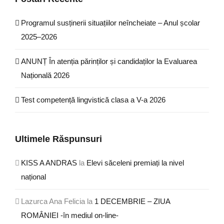
Programul susținerii situațiilor neîncheiate – Anul școlar
2025–2026
ANUNȚ În atenția părinților și candidaților la Evaluarea
Națională 2026
Test competență lingvistică clasa a V-a 2026
Ultimele Răspunsuri
KISS A ANDRAS
la
Elevi săceleni premiați la nivel
național
Lazurca Ana Felicia
la
1 DECEMBRIE – ZIUA
ROMÂNIEI -în mediul on-line-