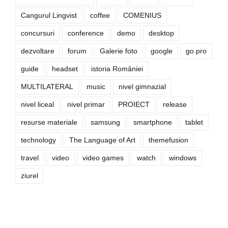
Cangurul Lingvist
coffee
COMENIUS
concursuri
conference
demo
desktop
dezvoltare
forum
Galerie foto
google
go pro
guide
headset
istoria României
MULTILATERAL
music
nivel gimnazial
nivel liceal
nivel primar
PROIECT
release
resurse materiale
samsung
smartphone
tablet
technology
The Language of Art
themefusion
travel
video
video games
watch
windows
ziurel