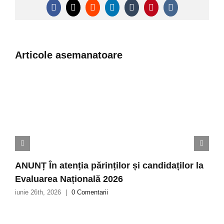
Facebook
X
Reddit
LinkedIn
Tumblr
Pinterest
Vk
Articole asemanatoare
ANUNȚ În atenția părinților și candidaților la
Evaluarea Națională 2026
iunie 26th, 2026
|
0 Comentarii