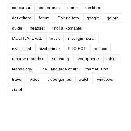
concursuri
conference
demo
desktop
dezvoltare
forum
Galerie foto
google
go pro
guide
headset
istoria României
MULTILATERAL
music
nivel gimnazial
nivel liceal
nivel primar
PROIECT
release
resurse materiale
samsung
smartphone
tablet
technology
The Language of Art
themefusion
travel
video
video games
watch
windows
ziurel