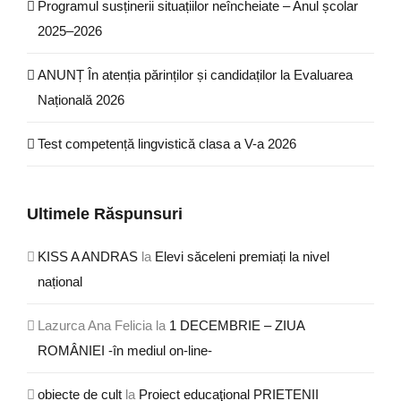
Programul susținerii situațiilor neîncheiate – Anul școlar
2025–2026
ANUNȚ În atenția părinților și candidaților la Evaluarea
Națională 2026
Test competență lingvistică clasa a V-a 2026
Ultimele Răspunsuri
KISS A ANDRAS
la
Elevi săceleni premiați la nivel
național
Lazurca Ana Felicia
la
1 DECEMBRIE – ZIUA
ROMÂNIEI -în mediul on-line-
obiecte de cult
la
Proiect educaţional PRIETENII