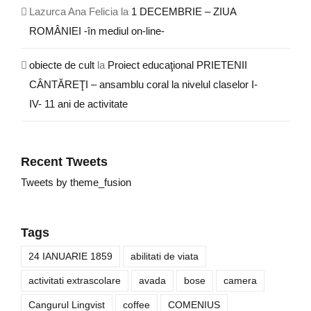
Lazurca Ana Felicia
la
1 DECEMBRIE – ZIUA
ROMÂNIEI -în mediul on-line-
obiecte de cult
la
Proiect educaţional PRIETENII
CÂNTĂREŢI – ansamblu coral la nivelul claselor I-
IV- 11 ani de activitate
Recent Tweets
Tweets by theme_fusion
Tags
24 IANUARIE 1859
abilitati de viata
activitati extrascolare
avada
bose
camera
Cangurul Lingvist
coffee
COMENIUS