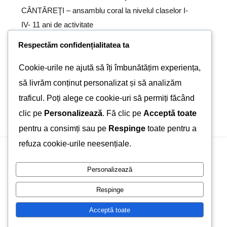
CÂNTĂREŢI – ansamblu coral la nivelul claselor I-
IV- 11 ani de activitate
Respectăm confidențialitatea ta
Lupu
la
Impresii de calatorie – excursie de pe Valea
Prahovei
Cookie-urile ne ajută să îți îmbunătățim experiența,
să livrăm conținut personalizat și să analizăm
PETER DAVID
la
Eurojunior 2013
traficul. Poți alege ce cookie-uri să permiți făcând
clic pe
Personalizează
. Fă clic pe
Acceptă toate
pentru a consimți sau pe
Respinge
toate pentru a
refuza cookie-urile neesențiale.
Personalizează
© Copyright 2012 - 2026 | Avada Theme by
ThemeFusion
|
All Rights Reserved | Powered by
WordPress
Respinge
Acceptă toate