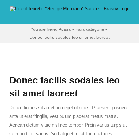
Skip
conținut
to
content
You are here:
Acasa
Fara categorie
Donec facilis sodales leo sit amet laoreet
View
Larger
Donec facilis sodales leo
Image
sit amet laoreet
Donec finibus sit amet orci eget ultricies. Praesent posuere
ante ut erat fringilla, vestibulum placerat metus mattis.
Aenean dictum vitae nisl nec tempor. Proin varius turpis ut
sem porttitor varius. Sed aliquet mi at libero ultrices