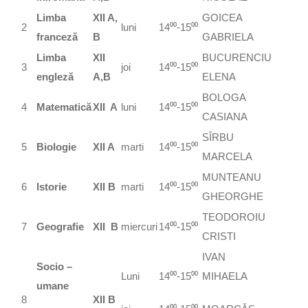
Limba
XII A,
GOICEA
2
luni
14⁰⁰-15⁰⁰
franceză
B
GABRIELA
Limba
XII
BUCURENCIU
3
joi
14⁰⁰-15⁰⁰
engleză
A,B
ELENA
BOLOGA
4
Matematică
XII A
luni
14⁰⁰-15⁰⁰
CASIANA
SÎRBU
5
Biologie
XII A
marti
14⁰⁰-15⁰⁰
MARCELA
MUNTEANU
6
Istorie
XII B
marti
14⁰⁰-15⁰⁰
GHEORGHE
TEODOROIU
7
Geografie
XII B
miercuri
14⁰⁰-15⁰⁰
CRISTI
IVAN
Socio –
Luni
14⁰⁰-15⁰⁰
MIHAELA
umane
8
XII B