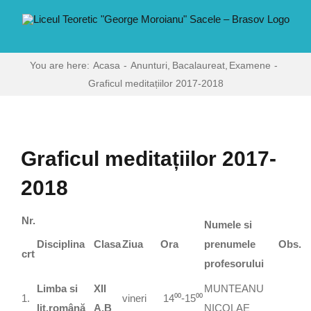
Skip
conținut
to
content
You are here:
Acasa
Anunturi
Bacalaureat
Examene
Graficul meditațiilor 2017-2018
Graficul meditațiilor 2017-
2018
Nr.
Numele si
Disciplina
Clasa
Ziua
Ora
prenumele
Obs.
crt
profesorului
Limba si
XII
MUNTEANU
1.
vineri
14⁰⁰-15⁰⁰
lit.română
A,B
NICOLAE