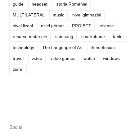
guide
headset
istoria României
MULTILATERAL
music
nivel gimnazial
nivel liceal
nivel primar
PROIECT
release
resurse materiale
samsung
smartphone
tablet
technology
The Language of Art
themefusion
travel
video
video games
watch
windows
ziurel
Social