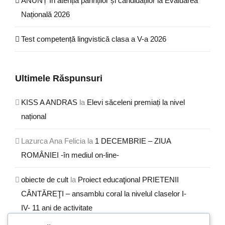
ANUNȚ În atenția părinților și candidaților la Evaluarea
Națională 2026
Test competență lingvistică clasa a V-a 2026
Ultimele Răspunsuri
KISS A ANDRAS
la
Elevi săceleni premiați la nivel
național
Lazurca Ana Felicia
la
1 DECEMBRIE – ZIUA
ROMÂNIEI -în mediul on-line-
obiecte de cult
la
Proiect educaţional PRIETENII
CÂNTĂREŢI – ansamblu coral la nivelul claselor I-
IV- 11 ani de activitate