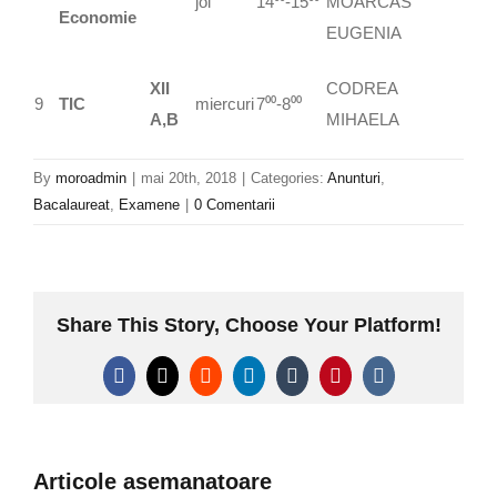
joi
14⁰⁰-15⁰⁰
MOARCĂS
Economie
EUGENIA
XII
CODREA
9
TIC
miercuri
7⁰⁰-8⁰⁰
A,B
MIHAELA
By
moroadmin
|
mai 20th, 2018
|
Categories:
Anunturi
,
Bacalaureat
,
Examene
|
0 Comentarii
Share This Story, Choose Your Platform!
Facebook
X
Reddit
LinkedIn
Tumblr
Pinterest
Vk
Articole asemanatoare